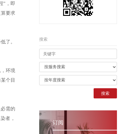
程”，即
预算要求
搜索
降低了。
说，环境
的某个目
是必需的
感染者，
订阅