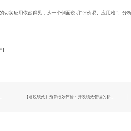
的切实应用依然鲜见，从一个侧面说明
“评价易、应用难”。分
”
】
说绩效】预算绩效评价：从侧重指标转向侧重解释、沟通和参与
【君说绩效】预算绩效评价：开发绩效管理的标准步骤