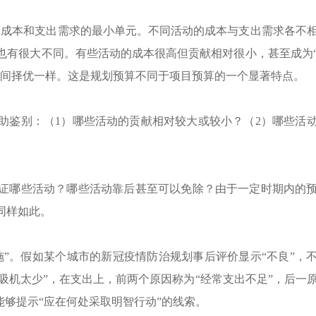
算成本和支出需求的最小单元。不同活动的成本与支出需求各不
也有很大不同。有些活动
的
成本很高但贡献相对很小，甚至成为
间择优一样。这是规划预算不同于项目预算的一个显著特点。
助鉴别：（
1
）
哪些活动的贡献相对较大或较小？
（
2
）
哪些活
证哪些活动？哪些活动靠后甚至可以免除？由于一定
时期内的
同样如此。
施”。假如某个城市的新冠疫情防治规划事后评价显示“不良”，
呼吸机太少”，在支出上，前两个原因称为“经常支出不足”，后一
能够提示“应在何处采取明智行动”的线索。