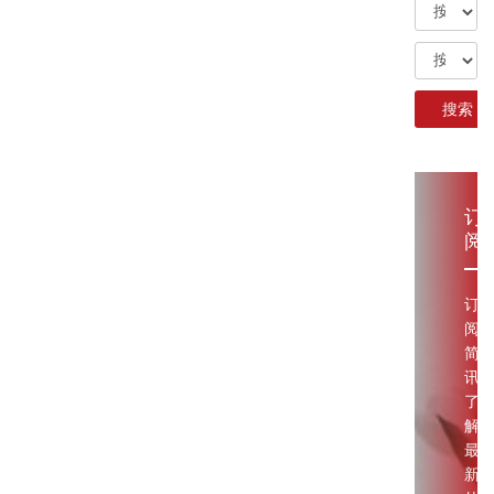
订
阅
订
阅
简
讯
了
解
最
新