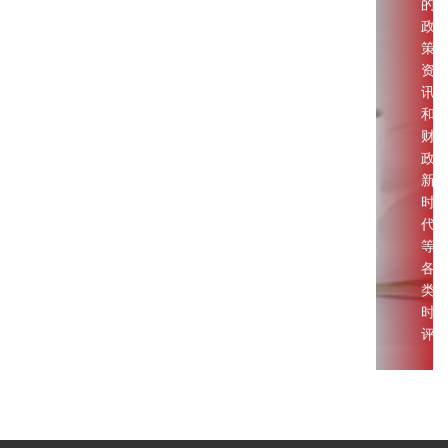
的
政
策
资
讯
和
财
政
新
时
代
等
各
类
时
评