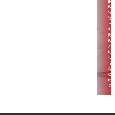
的
政
策
资
讯
和
财
政
新
时
代
等
各
类
时
评