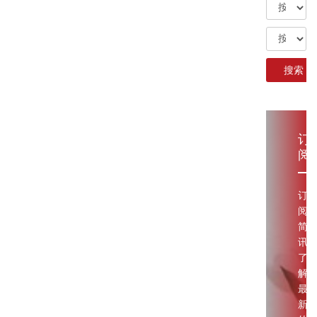
订
阅
订
阅
简
讯
了
解
最
新