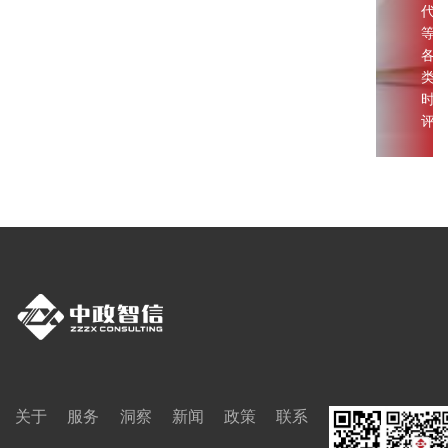
代
等
各
类
时
评
关于
服务
洞察
新闻
政策
联系