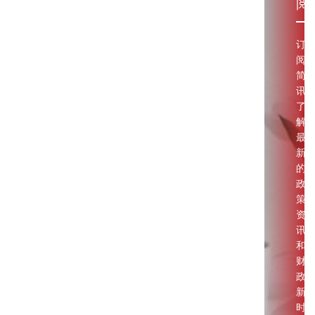
阅
订
阅
简
讯
了
解
最
新
的
政
策
资
讯
和
财
政
新
时