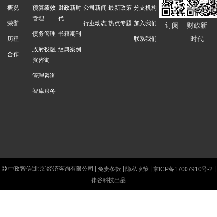
概况
预算绩效
财政新时
公司新闻
最新政策
分支机构
管理
代
荣誉
行业动态
热点专题
加入我们
订阅
财政新
债务管理
书籍期刊
时代
历程
联系我们
政府投融
经典案例
合作
资咨询
管理咨询
智库服务
中政智信(北京)经济咨询有限公司 |
|
|
|
免责条款
隐私政策
京ICP备17007910号-2
律谷科技出品