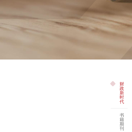
财
政
新
时
代
书
籍
期
刊